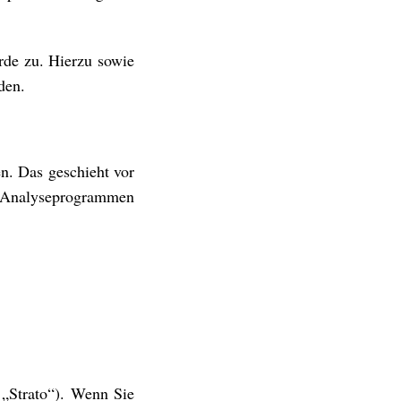
rde zu. Hierzu sowie
den.
en. Das geschieht vor
en Analyseprogrammen
 „Strato“). Wenn Sie